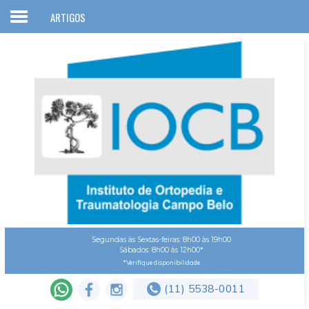
ARTIGOS
Home
IOCB
Corpo clínico
Convênios
Especialidades
Serviços
Artigos
Localização
Segundas às Sextas-feiras: 8h00 às 19h00
Sábados: 8h00 às 12h00*
Contato
*Verifique disponibilidade
(11) 5538-0011