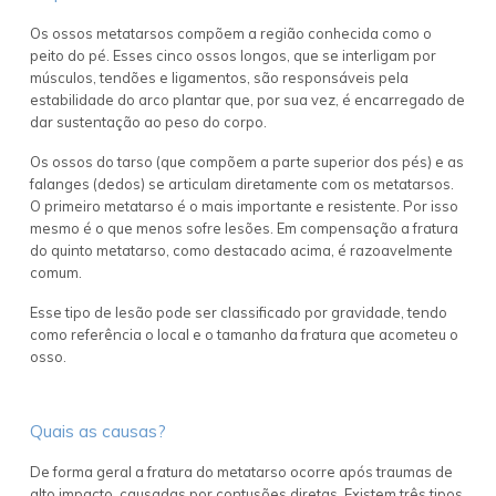
Os ossos metatarsos compõem a região conhecida como o
peito do pé. Esses cinco ossos longos, que se interligam por
músculos, tendões e ligamentos, são responsáveis pela
estabilidade do arco plantar que, por sua vez, é encarregado de
dar sustentação ao peso do corpo.
Os ossos do tarso (que compõem a parte superior dos pés) e as
falanges (dedos) se articulam diretamente com os metatarsos.
O primeiro metatarso é o mais importante e resistente. Por isso
mesmo é o que menos sofre lesões. Em compensação a fratura
do quinto metatarso, como destacado acima, é razoavelmente
comum.
Esse tipo de lesão pode ser classificado por gravidade, tendo
como referência o local e o tamanho da fratura que acometeu o
osso.
Quais as causas?
De forma geral a fratura do metatarso ocorre após traumas de
alto impacto, causadas por contusões diretas. Existem três tipos