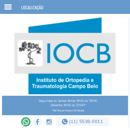
LOCALIZAÇÃO
Home
IOCB
Corpo clínico
Convênios
Especialidades
Serviços
Artigos
Localização
Segundas às Sextas-feiras: 8h00 às 19h00
Sábados: 8h00 às 12h00*
Contato
*Verifique disponibilidade
(11) 5538-0011