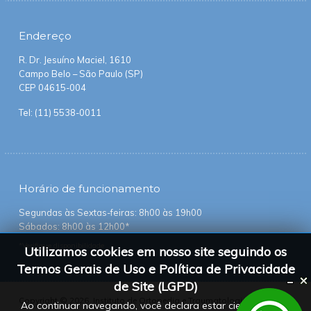
Endereço
R. Dr. Jesuíno Maciel, 1610
Campo Belo – São Paulo (SP)
CEP 04615-004
Tel:
(11) 5538-0011
Horário
de funcionamento
Segundas às Sextas-feiras: 8h00 às 19h00
Sábados: 8h00 às 12h00*
*Verifique disponibilidade
Utilizamos cookies em nosso site seguindo os
Termos Gerais de Uso e Política de Privacidade
de Site (LGPD)
Copyright © 2026. Instituto de Ortopedia e Traumatologia Campo
Ao continuar navegando, você declara estar ciente dessas