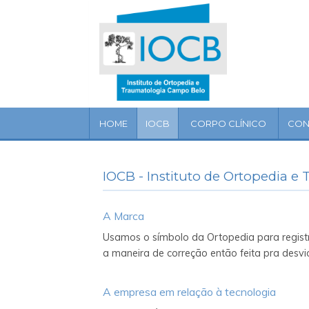
Home
IOCB
Corpo
clínico
HOME
IOCB
CORPO CLÍNICO
CON
Convênios
Especialidades
IOCB - Instituto de Ortopedia 
Serviços
A Marca
Artigos
Usamos o símbolo da Ortopedia para regist
a maneira de correção então feita pra desvi
Localização
A empresa em relação à tecnologia
Contato