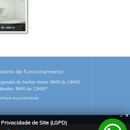
 de raio-x
orário
de funcionamento
egundas às Sextas-feiras: 8h00 às 19h00
ábados: 8h00 às 12h00*
erifique disponibilidade
 Privacidade de Site (LGPD)