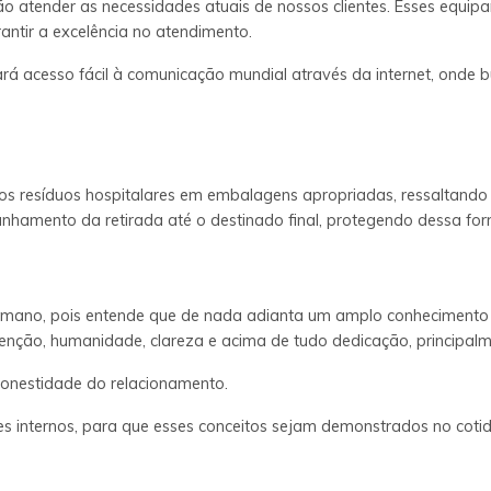
o atender as necessidades atuais de nossos clientes. Esses equi
antir a excelência no atendimento.
rá acesso fácil à comunicação mundial através da internet, onde
s resíduos hospitalares em embalagens apropriadas, ressaltando 
nhamento da retirada até o destinado final, protegendo dessa fo
umano, pois entende que de nada adianta um amplo conhecimento t
 atenção, humanidade, clareza e acima de tudo dedicação, principal
honestidade do relacionamento.
tes internos, para que esses conceitos sejam demonstrados no cotid