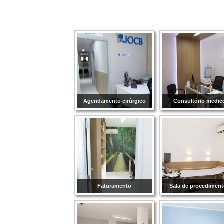
Agendamento cirúrgico
Consultório médic
Faturamento
Sala de procediment