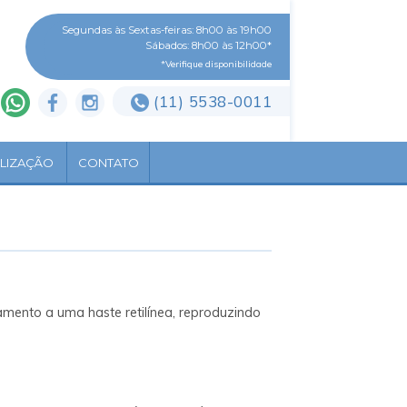
Segundas às Sextas-feiras: 8h00 às 19h00
Sábados: 8h00 às 12h00*
*Verifique disponibilidade
(11) 5538-0011
LIZAÇÃO
CONTATO
mento a uma haste retilínea, reproduzindo