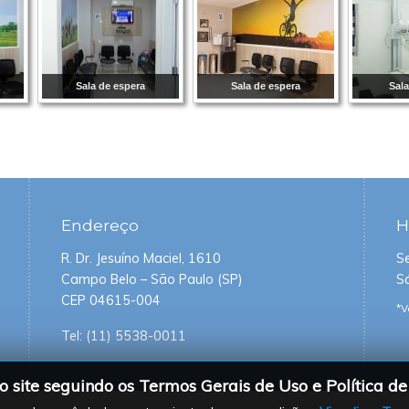
Sala de espera
Sala de espera
Sala
Endereço
H
R. Dr. Jesuíno Maciel, 1610
S
Campo Belo – São Paulo (SP)
S
CEP 04615-004
*V
Tel:
(11) 5538-0011
o site seguindo os Termos Gerais de Uso e Política de