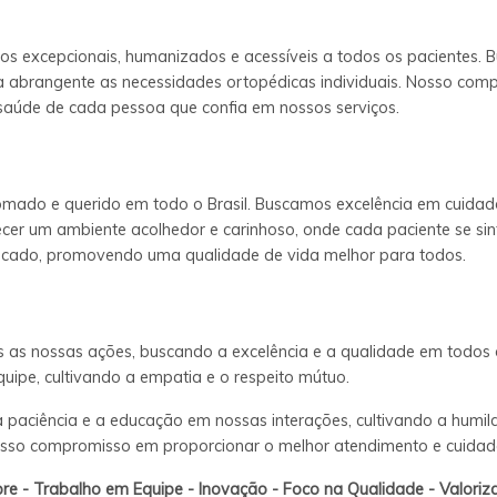
os excepcionais, humanizados e acessíveis a todos os pacientes. 
a abrangente as necessidades ortopédicas individuais. Nosso compr
aúde de cada pessoa que confia em nossos serviços.
omado e querido em todo o Brasil. Buscamos excelência em cuidados
ecer um ambiente acolhedor e carinhoso, onde cada paciente se sin
icado, promovendo uma qualidade de vida melhor para todos.
as as nossas ações, buscando a excelência e a qualidade em todo
ipe, cultivando a empatia e o respeito mútuo.
a paciência e a educação em nossas interações, cultivando a humil
osso compromisso em proporcionar o melhor atendimento e cuidad
re - Trabalho em Equipe - Inovação - Foco na Qualidade - Valori