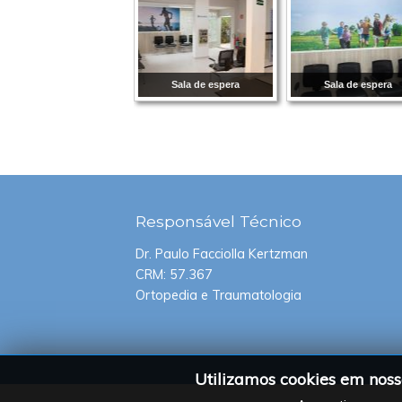
Sala de espera
Sala de espera
Responsável
Técnico
Dr. Paulo Facciolla Kertzman
CRM: 57.367
Ortopedia e Traumatologia
Utilizamos cookies em noss