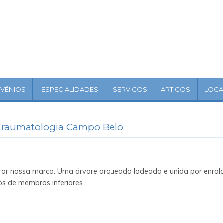
VÊNIOS
ESPECIALIDADES
SERVIÇOS
ARTIGOS
LOCA
e Traumatologia Campo Belo
rar nossa marca. Uma árvore arqueada ladeada e unida por enrola
os de membros inferiores.