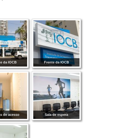
te da IOCB
Frente da IOCB
s de acesso
Sala de espera