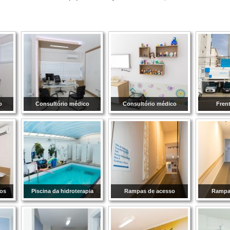
o
Consultório médico
Consultório médico
Fren
os
Piscina da hidroterapia
Rampas de acesso
Rampa