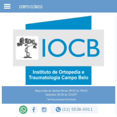
CORPO CLÍNICO
Home
IOCB
Corpo clínico
Convênios
Especialidades
Serviços
Artigos
Localização
Segundas às Sextas-feiras: 8h00 às 19h00
Sábados: 8h00 às 12h00*
Contato
*Verifique disponibilidade
(11) 5538-0011